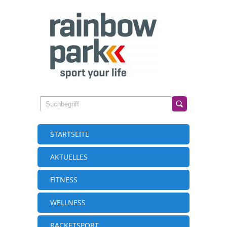
STARTSEITE
AKTUELLES
FITNESS
WELLNESS
RACKETSPORT