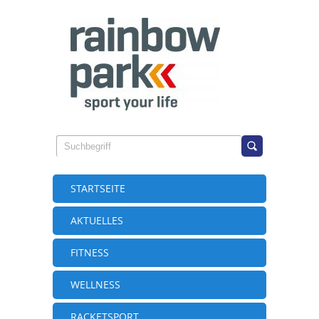
STARTSEITE
AKTUELLES
FITNESS
WELLNESS
RACKETSPORT